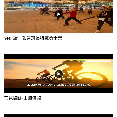
Yes Sir！報告班長特戰勇士營
玉見騎跡·山海傳騎