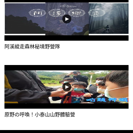
阿溪縱走森林秘境野營隊
原野の呼喚！小泰山山野體驗營