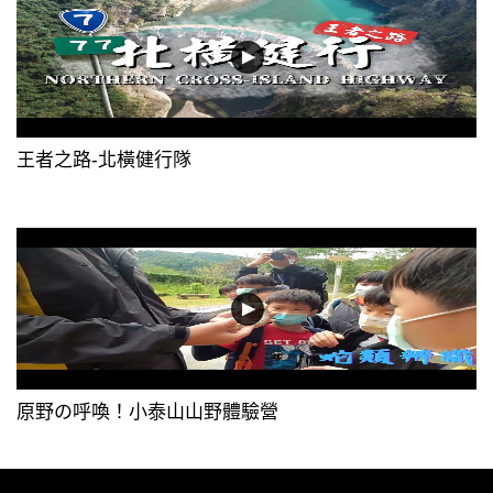
王者之路-北橫健行隊
原野の呼喚！小泰山山野體驗營