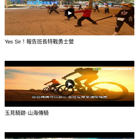
Yes Sir！報告班長特戰勇士營
玉見騎跡·山海傳騎