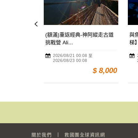
重返經典-神阿縱走古道
與魚共舞夜宿海生館【北部
...
梯】Dancing ...
08/21 00:08 至
2026/08/19 00:08 至
8/23 00:08
2026/08/21 00:08
$ 8,000
$ 8,600
關於我們
救國團全球資訊網