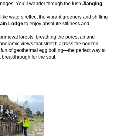
ridges. You’ll wander through the lush
Jianqing
-like waters reflect the vibrant greenery and shifting
ain Lodge
to enjoy absolute stillness and
 primeval forests, breathing the purest air and
anoramic views that stretch across the horizon.
 fun of geothermal egg boiling—the perfect way to
 breakthrough for the soul.