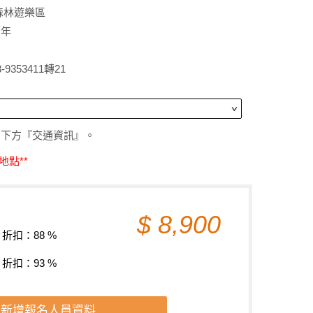
森林遊樂區
青年
353411轉21
考下方『交通資訊』。
地點**
$ 8,900
0 ，折扣：88 %
1 ，折扣：93 %
新增報名人員資料