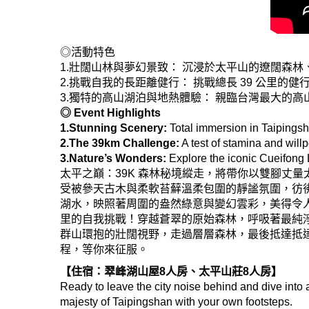
◎活動特色
1.壯闊山林與夢幻景致： 沉浸於太平山的遼闊森
2.挑戰自我的長距離健行： 挑戰總長 39 公里
3.獨特的高山湖泊與地熱體驗： 親臨台灣最大的
◎ Event Highlights
1.Stunning Scenery:
Total immersion in Taipingsh
2.The 39km Challenge:
A test of stamina and will
3.Nature’s Wonders:
Explore the iconic Cueifong 
太平之巔：39K 森林秘境縱走，將帶你以雙腳丈量
受被參天古木與柔軟苔蘚溫柔包圍的靜謐氛圍，彷
湖水，映照著周圍的盎然綠意與變幻雲彩，美得令
里的自我挑戰！
穿越蒼翠的原始森林，呼吸著最純
群山環抱的壯闊視野，走過層層森林，最後抵達抵
程，等你來征服。
【住宿：翠峰湖山屋8人房、太平山莊8人房】
Ready to leave the city noise behind and dive into
majesty of Taipingshan with your own footsteps.