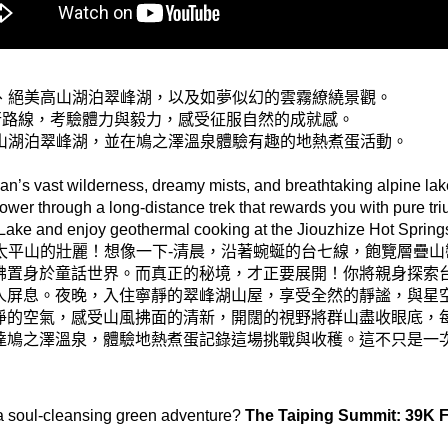
林、絕美高山湖泊翠峰湖，以及如夢似幻的雲霧繚繞景觀。
的健行路線，考驗體力與毅力，感受征服自然的成就感。
高山湖泊翠峰湖，並在鳩之澤溫泉體驗有趣的地熱煮蛋活動。
an’s vast wilderness, dreamy mists, and breathtaking alpine lak
power through a long-distance trek that rewards you with pure tr
Lake and enjoy geothermal cooking at the Jiouzhize Hot Spring
太平山的壯麗！想像一下-清晨，
沿
著
蜿蜒的台七線，飽覽層疊山
彿置身於童話世界。而真正的秘境，才正要展開！你將親身探索
人屏息。夜晚，入住寧靜的翠峰湖山屋，享受全然的靜謐，與星空
淨的空氣，感受山風拂面的清新，開闊的視野將群山盡收眼底，
達鳩之澤溫泉，體驗地熱煮蛋記錄這場挑戰與收穫。這不只是一
 a soul-cleansing green adventure?
The Taiping Summit: 39K F