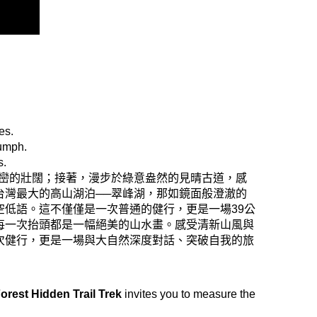
es.
iumph.
s.
巒的壯闊；接著，漫步於綠意盎然的見晴古道，感
台灣最大的高山湖泊──翠峰湖，那如鏡面般澄澈的
低語。這不僅僅是一次普通的健行，更是一場39公
每一次抬頭都是一幅絕美的山水畫。感受清新山風與
次健行，更是一場與大自然深度對話、突破自我的旅
orest Hidden Trail Trek
invites you to measure the