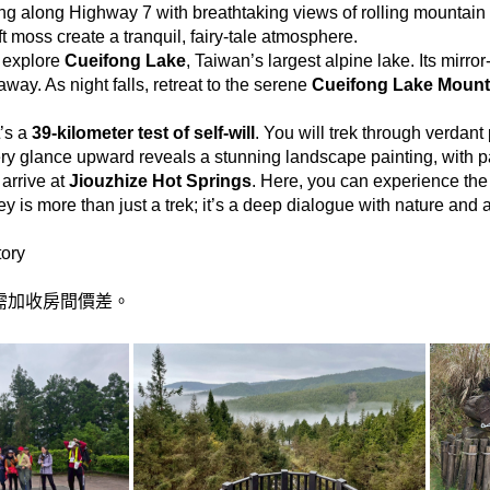
g along Highway 7 with breathtaking views of rolling mountain 
t moss create a tranquil, fairy-tale atmosphere.
 explore
Cueifong Lake
, Taiwan’s largest alpine lake. Its mirror
away. As night falls, retreat to the serene
Cueifong Lake Mount
t’s a
39-kilometer test of self-will
. You will trek through verdant
ery glance upward reveals a stunning landscape painting, with p
 arrive at
Jiouzhize Hot Springs
. Here, you can experience the
 is more than just a trek; it’s a deep dialogue with nature and a
ory
需加收房間價差。