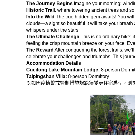
The Journey Begins
Imagine your morning: windin
Historic Trail
, where towering ancient trees and sof
Into the Wild
The true hidden gem awaits! You will
clouds—a sight so beautiful it will take your breath 
whispers under the stars.
The Ultimate Challenge
This is no ordinary hike; i
feeling the crisp mountain breeze on your face. Ev
The Reward
After conquering the forest trails, we’ll
celebrate your challenges and triumphs. This journey
Accommodation Details
Cueifong Lake Mountain Lodge:
8-person Dormit
Taipingshan Villa:
8-person Dormitory
※如因疫情警戒管制措施規範須變更住宿房型，則