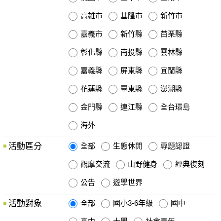
高雄市
基隆市
新竹市
嘉義市
新竹縣
苗栗縣
彰化縣
南投縣
雲林縣
嘉義縣
屏東縣
宜蘭縣
花蓮縣
臺東縣
澎湖縣
金門縣
連江縣
全台環島
海外
活動區分
全部
生態休閒
專題認證
觀摩交流
山野健身
經典復刻
公告
遊學世界
活動對象
全部
國小3-6年級
國中