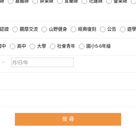
縣
嘉義縣
屏東縣
宜蘭縣
花蓮縣
臺東縣
認證
觀摩交流
山野健身
經典復刻
公告
遊學
國中
高中
大學
社會青年
國小5-6年級
－
搜 尋