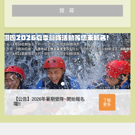
搜 尋
【公告】2026年暑期營隊~開始報名
【
了解
囉!!
能
更多