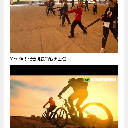
Yes Sir！報告班長特戰勇士營