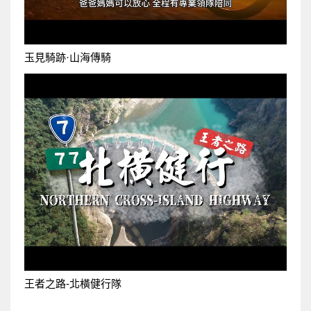
玉見騎跡·山海傳騎
王者之路-北橫健行隊